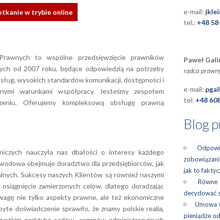
e-mail:
jkle
otkanie w trybie online
tel.:
+48 58
 Prawnych to wspólne przedsięwzięcie prawników
Paweł Gali
zych od 2007 roku, będące odpowiedzią na potrzeby
radca prawn
usług, wysokich standardów komunikacji, dostępności i
e-mail:
pgal
yjnymi warunkami współpracy. Jesteśmy zespołem
tel:
+48 608
czeniu. Oferujemy kompleksową obsługę prawną
Blog 
Odpowie
wniczych nauczyła nas dbałości o interesy każdego
zobowiązani
awodowa obejmuje doradztwo dla przedsiębiorców, jak
jak to fakty
alnych. Sukcesy naszych Klientów są również naszymi
Równe 
ę osiągnięcie zamierzonych celów, dlatego doradzając
decydować s
wagę nie tylko aspekty prawne, ale też ekonomiczne
Umowa (
te doświadczenie sprawiło, że znamy polskie realia,
pieniądze od
szystkim praktykę sądów, organów administracyjnych