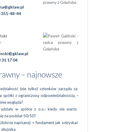
ina@gklaw.pl
-351-48-44
ński
y
inski@gklaw.pl
 31 17 04
prawny – najnowsze
dzialność (nie tylko) członków zarządu za
a spółki z ograniczoną odpowiedzialnością –
cznie wygląda?
udziały w spółce z o.o.: kiedy nie warto
ię na podział 50/50?
dobrze napisana) = fundament jak odzyskać
 dłużnika