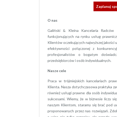
Zaplanuj sp
O nas
Galiński & Kleina Kancelaria Radców
funkcjonujących na rynku usług prawnic
Klientów oczekujących najwyższej jakości 
efektywności połączonej z konkurenc
profesjonalistów o bogatym doświad
przedsiębiorców i osób indywidualnych.
Nasze cele
Praca w trójmiejskich kancelariach pra
Klienta. Nasza dotychczasowa praktyka z
również usługi prawne dla osób indywidu
sukcesami. Wiemy, że w biznesie liczy si
naszym Klientom, staramy się brać pod u
proponowanych przez nas rozwiązań. Zdoby
a więc nie tylko przepisy, ale przede w