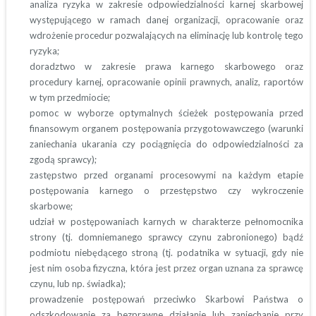
analiza ryzyka w zakresie odpowiedzialności karnej skarbowej
występującego w ramach danej organizacji, opracowanie oraz
wdrożenie procedur pozwalających na eliminację lub kontrolę tego
ryzyka;
doradztwo w zakresie prawa karnego skarbowego oraz
procedury karnej, opracowanie opinii prawnych, analiz, raportów
w tym przedmiocie;
pomoc w wyborze optymalnych ścieżek postępowania przed
finansowym organem postępowania przygotowawczego (warunki
zaniechania ukarania czy pociągnięcia do odpowiedzialności za
zgodą sprawcy);
zastępstwo przed organami procesowymi na każdym etapie
postępowania karnego o przestępstwo czy wykroczenie
skarbowe;
udział w postępowaniach karnych w charakterze pełnomocnika
strony (tj. domniemanego sprawcy czynu zabronionego) bądź
podmiotu niebędącego stroną (tj. podatnika w sytuacji, gdy nie
jest nim osoba fizyczna, która jest przez organ uznana za sprawcę
czynu, lub np. świadka);
prowadzenie postępowań przeciwko Skarbowi Państwa o
odszkodowanie za bezprawne działanie lub zaniechanie przy