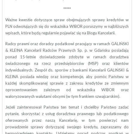
*****
Ważne kwestie dotyczące spraw obejmujących sprawy kredytów w
PLN odwołujących się do wskaźnika WIBOR poruszymy w najbliższych
wpisach, które będą regularnie pojawiać się na Blogu Kancelarii.
Radcy prawni oraz doradcy podatkowi pracujący w ramach GALIŃSKI
& KLEINA Kancelarii Radców Prawnych Sp. p. w Gdańsku posiadają
ponad 15-letnie doświadczenie zdobyte w ramach doradztwa
świadczonego na rzecz przedsiębiorców (MSP) oraz klientów
indywidualnych. Zespół ds. sporów z bankami Kancelarii GALIŃSKI &
KLEINA posiada wiedzę oraz kompetencje, aby pomóc Państwu w
każdej skomplikowanej sprawie z zakresu kredytów ze zmiennym
oprocentowaniem zależnym od wskaźnika WIBOR oraz
waloryzowanych walutami obcymi (w tym frankiem szwajcarskim).
Jeżeli zainteresował Państwa ten temat i chcieliby Państwo zadać
pytanie, skorzystać z usług doradztwa prawnego lub podatkowego
oferowanych przez naszą Kancelarię, w tym powierzyć nam
prowadzenie sprawy dotyczącej swojego kredytu, zapraszamy do
bezpośredniego kontaktu. Udzielamy porad podczas spotkań w