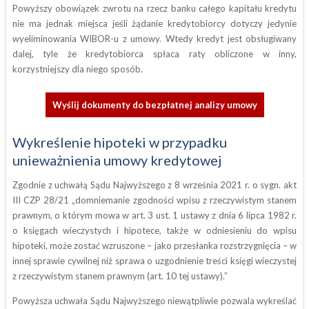
Powyższy obowiązek zwrotu na rzecz banku całego kapitału kredytu
nie ma jednak miejsca jeśli żądanie kredytobiorcy dotyczy jedynie
wyeliminowania WIBOR-u z umowy. Wtedy kredyt jest obsługiwany
dalej, tyle że kredytobiorca spłaca raty obliczone w inny,
korzystniejszy dla niego sposób.
Wyślij dokumenty do bezpłatnej analizy umowy
Wykreślenie hipoteki w przypadku
unieważnienia umowy kredytowej
Zgodnie z uchwałą Sądu Najwyższego z 8 września 2021 r. o sygn. akt
III CZP 28/21 „domniemanie zgodności wpisu z rzeczywistym stanem
prawnym, o którym mowa w art. 3 ust. 1 ustawy z dnia 6 lipca 1982 r.
o księgach wieczystych i hipotece, także w odniesieniu do wpisu
hipoteki, może zostać wzruszone – jako przesłanka rozstrzygnięcia – w
innej sprawie cywilnej niż sprawa o uzgodnienie treści księgi wieczystej
z rzeczywistym stanem prawnym (art. 10 tej ustawy).”
Powyższa uchwała Sądu Najwyższego niewątpliwie pozwala wykreślać