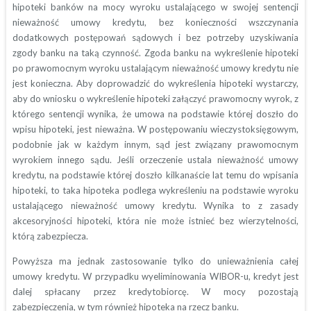
hipoteki banków na mocy wyroku ustalającego w swojej sentencji
nieważność umowy kredytu, bez konieczności wszczynania
dodatkowych postępowań sądowych i bez potrzeby uzyskiwania
zgody banku na taką czynność. Zgoda banku na wykreślenie hipoteki
po prawomocnym wyroku ustalającym nieważność umowy kredytu nie
jest konieczna. Aby doprowadzić do wykreślenia hipoteki wystarczy,
aby do wniosku o wykreślenie hipoteki załączyć prawomocny wyrok, z
którego sentencji wynika, że umowa na podstawie której doszło do
wpisu hipoteki, jest nieważna. W postępowaniu wieczystoksięgowym,
podobnie jak w każdym innym, sąd jest związany prawomocnym
wyrokiem innego sądu. Jeśli orzeczenie ustala nieważność umowy
kredytu, na podstawie której doszło kilkanaście lat temu do wpisania
hipoteki, to taka hipoteka podlega wykreśleniu na podstawie wyroku
ustalającego nieważność umowy kredytu. Wynika to z zasady
akcesoryjności hipoteki, która nie może istnieć bez wierzytelności,
którą zabezpiecza.
Powyższa ma jednak zastosowanie tylko do unieważnienia całej
umowy kredytu. W przypadku wyeliminowania WIBOR-u, kredyt jest
dalej spłacany przez kredytobiorcę. W mocy pozostają
zabezpieczenia, w tym również hipoteka na rzecz banku.