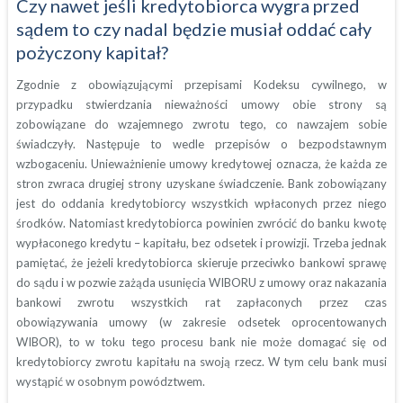
Czy nawet jeśli kredytobiorca wygra przed
sądem to czy nadal będzie musiał oddać cały
pożyczony kapitał?
Zgodnie z obowiązującymi przepisami Kodeksu cywilnego, w
przypadku stwierdzania nieważności umowy obie strony są
zobowiązane do wzajemnego zwrotu tego, co nawzajem sobie
świadczyły. Następuje to wedle przepisów o bezpodstawnym
wzbogaceniu. Unieważnienie umowy kredytowej oznacza, że każda ze
stron zwraca drugiej strony uzyskane świadczenie. Bank zobowiązany
jest do oddania kredytobiorcy wszystkich wpłaconych przez niego
środków. Natomiast kredytobiorca powinien zwrócić do banku kwotę
wypłaconego kredytu – kapitału, bez odsetek i prowizji. Trzeba jednak
pamiętać, że jeżeli kredytobiorca skieruje przeciwko bankowi sprawę
do sądu i w pozwie zażąda usunięcia WIBORU z umowy oraz nakazania
bankowi zwrotu wszystkich rat zapłaconych przez czas
obowiązywania umowy (w zakresie odsetek oprocentowanych
WIBOR), to w toku tego procesu bank nie może domagać się od
kredytobiorcy zwrotu kapitału na swoją rzecz. W tym celu bank musi
wystąpić w osobnym powództwem.