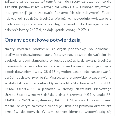
zaliczane są do rzeczy
sui generis
, tzn. do rzeczy oznaczonych co do
gatunku, ponieważ ich wartość nie wynika z właściwości fizycznych,
lecz gwarancji, jakie zapewnia Państwo ich sile nabywczej. Zatem
nabycie od rodziców środków pieniężnych powoduje wyłączenie z
podstawy opodatkowania każdego stosunku do każdego z nich
odrębnie kwoty 9637 zł, co daje łącznie kwotę 19 274 zł.
Organy podatkowe potwierdzają
Należy wyraźnie podkreślić, że organ podatkowy, po dokonaniu
analizy przedstawionego stanu faktycznego, doszedł do wniosku, że
podziela w pełni stanowisko wnioskodawców, iż darowizna środków
pieniężnych przez rodziców na rzecz dziecka nie spowoduje objęcia
opodatkowaniem kwoty 38 548 zł, wobec zasadności zastosowania
dwóch podstaw zwolnienia. Analogiczne stanowisko przedstawione
zostało także w interpretacji Dyrektora Izby Skarbowej w Opolu (PD-
II/436-0014/06/KK) a ponadto w decyzji Naczelnika Pierwszego
Urzędu Skarbowego w Gdańsku z dnia 3 czerwca 2011 r., znak: PP-
1I/4300-296/11, nr systemowy: 8403305/U, w związku z czym uznać
można, że w tym zakresie funkcjonuje utrwalona praktyka orzecznicza
organów skarbowych. W tym samym kierunku wypowiadają się