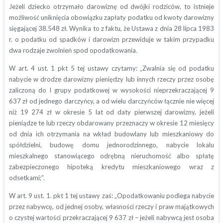
Jeżeli dziecko otrzymało darowiznę od dwójki rodziców, to istnieje
możliwość uniknięcia obowiązku zapłaty podatku od kwoty darowizny
sięgającej 38.548 zł. Wynika to z faktu, że Ustawa z dnia 28 lipca 1983
r. o podatku od spadków i darowizn przewiduje w takim przypadku
dwa rodzaje zwolnień spod opodatkowania.
W art. 4 ust. 1 pkt 5 tej ustawy czytamy: „Zwalnia się od podatku
nabycie w drodze darowizny pieniędzy lub innych rzeczy przez osobę
zaliczoną do I grupy podatkowej w wysokości nieprzekraczającej 9
637 zł od jednego darczyńcy, a od wielu darczyńców łącznie nie więcej
niż 19 274 zł w okresie 5 lat od daty pierwszej darowizny, jeżeli
pieniądze te lub rzeczy obdarowany przeznaczy w okresie 12 miesięcy
od dnia ich otrzymania na wkład budowlany lub mieszkaniowy do
spółdzielni, budowę domu jednorodzinnego, nabycie lokalu
mieszkalnego stanowiącego odrębną nieruchomość albo spłatę
zabezpieczonego hipoteką kredytu mieszkaniowego wraz z
odsetkami;”.
W art. 9 ust. 1. pkt 1 tej ustawy zaś: „Opodatkowaniu podlega nabycie
przez nabywcę, od jednej osoby, własności rzeczy i praw majątkowych
o czystej wartości przekraczającej
9 637 zł – jeżeli nabywcą jest osoba