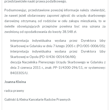
przedstawiciele nauki prawa podatkowego.
Podsumowując, przedstawione powyżej informacje należy stwierdzić,
że nawet jeżeli obdarowany zapomni zgłosić do urzędu skarbowego
darowiznę otrzymaną od rodziców w celu zakupu mieszkania, to w
świetle obowiązujących przepisów powinna być ona uznana za
zwolnioną od opodatkowania do kwoty 38.548 zł.
interpretacja indywidualna wydana przez Dyrektora Izby
Skarbowej w Gdańsku w dniu 7 lutego 2005 r. (PO/005-0006/05);
interpretacja indywidualna wydana przez Dyrektora Izby
Skarbowej w Opolu (PD-II/436-0014/06/KK);
decyzja Naczelnika Pierwszego Urzędu Skarbowego w Gdańsku z
dnia 3 czerwca 2011 r., znak: PP-1I/4300-296/11, nr systemowy:
8403305/U.
Joanna Kleina
radca prawny
Galiński & Kleina Kancelarie Radców Prawnych