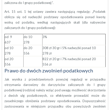
zaliczona do I grupy podatkowej;”.
Art. 15 ust. 1 tej ustawy zawiera następującą regulację: „Podatek
oblicza się od nadwyżki podstawy opodatkowania ponad kwotę
wolną od podatku, według następujących skali (dla nabywców
zaliczanych do I grupy podatkowej):
od 9
do 10
3%
637
278
od 10
do 20
308 zł 30 gr i 5% nadwyżki ponad 10
278
556
278 zł
od 20
822 zł 20 gr i 7% nadwyżki ponad 20
556
556 zł
Prawo do dwóch zwolnień podatkowych
Jak wynika z przedstawionych powyżej regulacji w przypadku
otrzymania darowizny do darczyńców zaliczanych do I grupy
podatkowej (rodzice) należy wziąć pod uwagę możliwość skorzystania
z dwóch ulg podatkowych, co efektywnie prowadzić może do
zasadniczego obniżenia podstawy opodatkowania. Dopuszczalność
zastosowania w niniejszym przypadku obu powyższych zwolnień