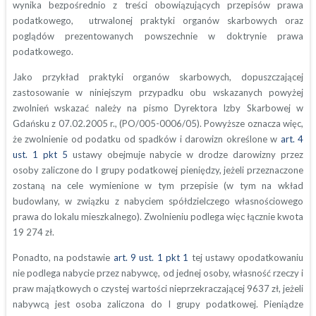
wynika bezpośrednio z treści obowiązujących przepisów prawa
podatkowego, utrwalonej praktyki organów skarbowych oraz
poglądów prezentowanych powszechnie w doktrynie prawa
podatkowego.
Jako przykład praktyki organów skarbowych, dopuszczającej
zastosowanie w niniejszym przypadku obu wskazanych powyżej
zwolnień wskazać należy na pismo Dyrektora Izby Skarbowej w
Gdańsku z 07.02.2005 r., (PO/005-0006/05). Powyższe oznacza więc,
że zwolnienie od podatku od spadków i darowizn określone w
art. 4
ust. 1 pkt 5
ustawy obejmuje nabycie w drodze darowizny przez
osoby zaliczone do I grupy podatkowej pieniędzy, jeżeli przeznaczone
zostaną na cele wymienione w tym przepisie (w tym na wkład
budowlany, w związku z nabyciem spółdzielczego własnościowego
prawa do lokalu mieszkalnego). Zwolnieniu podlega więc łącznie kwota
19 274 zł.
Ponadto, na podstawie
art. 9 ust. 1 pkt 1
tej ustawy opodatkowaniu
nie podlega nabycie przez nabywcę, od jednej osoby, własność rzeczy i
praw majątkowych o czystej wartości nieprzekraczającej 9637 zł, jeżeli
nabywcą jest osoba zaliczona do I grupy podatkowej. Pieniądze