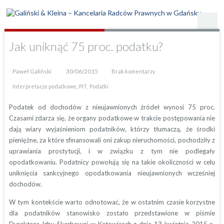
Jak uniknąć 75 proc. podatku?
Paweł Galiński
30/06/2015
Brak komentarzy
,
,
Interpretacje podatkowe
PIT
Podatki
Podatek od dochodów z nieujawnionych źródeł wynosi 75 proc.
Czasami zdarza się, że organy podatkowe w trakcie postępowania nie
dają wiary wyjaśnieniom podatników, którzy tłumaczą, że środki
pieniężne, za które sfinansowali oni zakup nieruchomości, pochodziły z
uprawiania prostytucji, i w związku z tym nie podlegały
opodatkowaniu. Podatnicy powołują się na takie okoliczności w celu
uniknięcia sankcyjnego opodatkowania nieujawnionych wcześniej
dochodów.
W tym kontekście warto odnotować, że w ostatnim czasie korzystne
dla podatników stanowisko zostało przedstawione w piśmie
Dyrektora Izby Skarbowej w Katowicach z dnia 13 kwietnia 2015 r.,