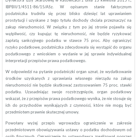
IBPBII/1/4511-86/15/ASz. W opisanym stanie faktycznym
podatniczka trudniła się przez blisko dziesięć lat uprawianiem
prostytucji i uzyskane z tego tytułu dochody chciała przeznaczyć na
zakup nieruchomości. W związku z tym po jej stronie pojawiła się
wątpliwość, czy kupując tę nieruchomość, nie będzie ryzykować
zapłatą sankcyjnego podatku w stawce 75 proc. Aby ograniczyć
ryzyko podatkowe, podatniczka zdecydowała się wystąpić do organu
podatkowego z wnioskiem o wydanie w jej sprawie indywidualnej
interpretacji przepisów prawa podatkowego.
W odpowiedzi na pytanie podatniczki organ uznał, że wydatkowanie
środków uzyskanych z uprawiania własnego nierządu na zakup
nieruchomości nie będzie skutkować zastosowaniem 75 proc. stawki
podatku. Uzasadniając swoje rozstrzygnięcie, organ podatkowy
wskazał, że z przepisów prawa podatkowego wynika, że nie stosuje się
ich do przychodów wynikających z czynności, które nie mogą być
przedmiotem prawnie skutecznej umowy.
Powołany wyżej przepis wprowadza ograniczenie w zakresie
przedmiotowym obowiązywania ustawy o podatku dochodowym od
osób fizycznych. Ograniczenie to ustawodawca zrealizował poprzez