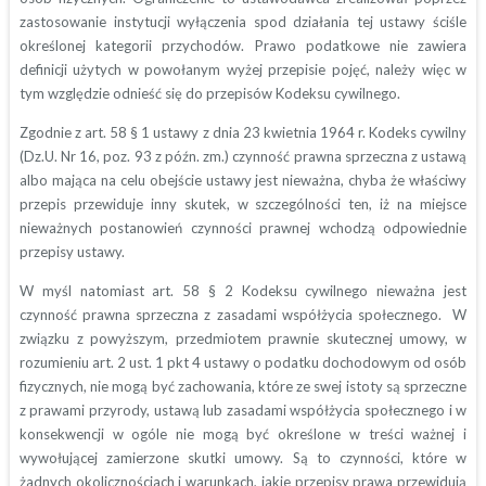
zastosowanie instytucji wyłączenia spod działania tej ustawy ściśle
określonej kategorii przychodów. Prawo podatkowe nie zawiera
definicji użytych w powołanym wyżej przepisie pojęć, należy więc w
tym względzie odnieść się do przepisów Kodeksu cywilnego.
Zgodnie z art. 58 § 1 ustawy z dnia 23 kwietnia 1964 r. Kodeks cywilny
(Dz.U. Nr 16, poz. 93 z późn. zm.) czynność prawna sprzeczna z ustawą
albo mająca na celu obejście ustawy jest nieważna, chyba że właściwy
przepis przewiduje inny skutek, w szczególności ten, iż na miejsce
nieważnych postanowień czynności prawnej wchodzą odpowiednie
przepisy ustawy.
W myśl natomiast art. 58 § 2 Kodeksu cywilnego nieważna jest
czynność prawna sprzeczna z zasadami współżycia społecznego. W
związku z powyższym, przedmiotem prawnie skutecznej umowy, w
rozumieniu art. 2 ust. 1 pkt 4 ustawy o podatku dochodowym od osób
fizycznych, nie mogą być zachowania, które ze swej istoty są sprzeczne
z prawami przyrody, ustawą lub zasadami współżycia społecznego i w
konsekwencji w ogóle nie mogą być określone w treści ważnej i
wywołującej zamierzone skutki umowy. Są to czynności, które w
żadnych okolicznościach i warunkach, jakie przepisy prawa przewidują