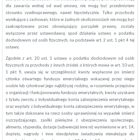
dla zawarcia wolnej od wad umowy, nie mogą być przedmiotem
stosunku cywilnoprawnego, nawet hipotetycznie. Tylko przychody
wynikające z zachowań, które w żadnych okolicznościach nie mogą być
zaakceptowane przez obowiązujący porządek prawny, zostały
wyłączone przez ustawodawcę spod działania ustawy o podatku
dochodowym od osób fizycznych, na podstawie art. 2 ust. 1 pkt 4 tej
ustawy.
Zgodnie z art. 20 ust. 1 ustawy o podatku dochodowym od osób
fizycznych za przychody z innych źródeł, o których mowa w art. 10 ust.
1 pkt 9, uważa się w szczególności: kwoty wypłacone po śmierci
członka otwartego funduszu emerytalnego wskazanej przez niego
osobie lub członkowi jego najbliższej rodziny, w rozumieniu przepisów
o organizacji i funkcjonowaniu funduszy emerytalnych, kwoty uzyskane
z tytułu zwrotu z indywidualnego konta zabezpieczenia emerytalnego
oraz wypłaty z indywidualnego konta zabezpieczenia emerytalnego, w
tym także dokonane na rzecz osoby uprawnionej na wypadek śmierci
oszczędzającego, zasiłki pieniężne z ubezpieczenia społecznego,
alimenty, stypendia, dotacje (subwencje) inne niż wymienione w art. 14,
dopłaty, nagrody i inne nieodpłatne świadczenia nienależące do