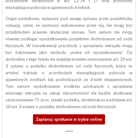
przychodów określonych w art. 12-14 i 17 oraz przychody
nieznajdujące pokrycia w ujawnionych źródłach.
Organ podatkowy, wziąwszy pod uwagę opisaną przez podatniczkę
sytuację, uznał, że czynności wykonywane przez nią, nie mogą być
przedmiotem prawnie skutecznej umowy. Tym samym nie mogą
również podlegać opodatkowaniu podatkiem dochodowym od osób
fizycznych. W konsekwencji przychody z uprawiania nierządu mogą
być traktowane jako dochody „wolne od opodatkowania”. Do
dochodów z tego tytułu nie znajduje bowiem zastosowanie art. 20 ust.
3 ustawy o podatku dochodowym od osób fizycznych, który to
artykuł traktuje o przychodach nieznajdujących pokrycia w
ujawnionych źródłach lub pochodzących ze źródeł nieujawnionych.
Tym samym wydatkowanie środków uzyskanych z uprawiania
własnego nierządu na zakup nieruchomości nie będzie skutkować
zastosowaniem 75 proc. stawki podatku, określonej na podstawie art.
20 ust. 3 ustawy o podatku dochodowym od osób fizycznych.
Zaplanuj spotkanie w trybie online
*****