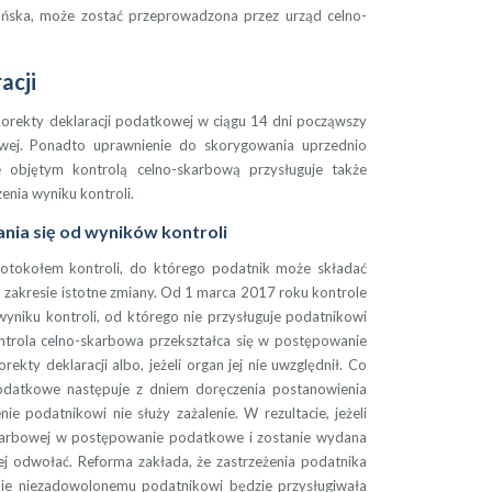
ańska, może zostać przeprowadzona przez urząd celno-
acji
orekty deklaracji podatkowej w ciągu 14 dni począwszy
owej. Ponadto uprawnienie do skorygowania uprzednio
e objętym kontrolą celno-skarbową przysługuje także
enia wyniku kontroli.
ia się od wyników kontroli
otokołem kontroli, do którego podatnik może składać
zakresie istotne zmiany. Od 1 marca 2017 roku kontrole
yniku kontroli, od którego nie przysługuje podatnikowi
ntrola celno-skarbowa przekształca się w postępowanie
ekty deklaracji albo, jeżeli organ jej nie uwzględnił. Co
podatkowe następuje z dniem doręczenia postanowienia
e podatnikowi nie służy zażalenie. W rezultacie, jeżeli
-skarbowej w postępowanie podatkowe i zostanie wydana
iej odwołać. Reforma zakłada, że zastrzeżenia podatnika
nie niezadowolonemu podatnikowi będzie przysługiwała