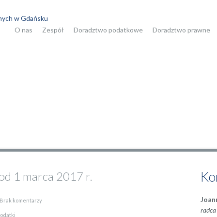
O nas
Zespół
Doradztwo podatkowe
Doradztwo prawne
współpracę
Ko
od 1 marca 2017 r.
Joan
Brak komentarzy
radca
odatki