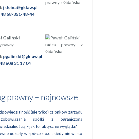
l:
jkleina@gklaw.pl
+48 58-351-48-44
ł Galiński
 prawny
l:
pgalinski@gklaw.pl
48 608 31 17 04
og prawny – najnowsze
powiedzialność (nie tylko) członków zarządu
obowiązania spółki z ograniczoną
iedzialnością – jak to faktycznie wygląda?
wne udziały w spółce z o.o.: kiedy nie warto