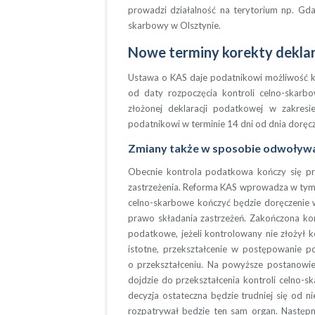
prowadzi działalność na terytorium np. Gd
skarbowy w Olsztynie.
Nowe terminy korekty deklar
Ustawa o KAS daje podatnikowi możliwość k
od daty rozpoczęcia kontroli celno-skarb
złożonej deklaracji podatkowej w zakresi
podatnikowi w terminie 14 dni od dnia doręcz
Zmiany także w sposobie odwoływan
Obecnie kontrola podatkowa kończy się pr
zastrzeżenia. Reforma KAS wprowadza w tym 
celno-skarbowe kończyć będzie doręczenie w
prawo składania zastrzeżeń. Zakończona ko
podatkowe, jeżeli kontrolowany nie złożył kor
istotne, przekształcenie w postępowanie 
o przekształceniu. Na powyższe postanowieni
dojdzie do przekształcenia kontroli celno
decyzja ostateczna będzie trudniej się od n
rozpatrywał będzie ten sam organ. Następ