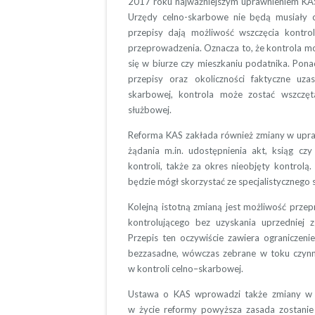
2017 roku najważniejszym uprawnieniem KAS
Urzędy celno-skarbowe nie będą musiały 
przepisy dają możliwość wszczęcia kontro
przeprowadzenia. Oznacza to, że kontrola mo
się w biurze czy mieszkaniu podatnika. Ponadt
przepisy oraz okoliczności faktyczne uza
skarbowej, kontrola może zostać wszczęt
służbowej.
Reforma KAS zakłada również zmiany w upraw
żądania m.in. udostępnienia akt, ksiąg 
kontroli, także za okres nieobjęty kontrol
będzie mógł skorzystać ze specjalistycznego s
Kolejną istotną zmianą jest możliwość przep
kontrolującego bez uzyskania uprzedniej z
Przepis ten oczywiście zawiera ograniczenie
bezzasadne, wówczas zebrane w toku czynno
w kontroli celno–skarbowej.
Ustawa o KAS wprowadzi także zmiany w z
w życie reformy powyższa zasada zostanie 