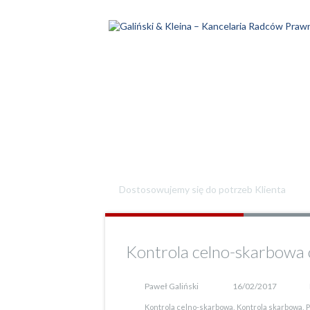
Jesteśmy otwarci na 
Dostosowujemy się do potrzeb Klienta
Kontrola celno-skarbowa 
Paweł Galiński
16/02/2017
,
,
Kontrola celno-skarbowa
Kontrola skarbowa
P