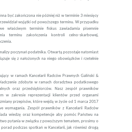
a być zakończona nie później niż w terminie 3 miesięcy
przewidział wyjątki od powyższego terminu. W przypadku
 we właściwym terminie fiskus zawiadamia pisemnie
ia terminu zakończenia kontroli celno-skarbowej,
czenia.
nalizy poczynań podatnika. Otwartą pozostaje natomiast
zuje się z nałożonych na niego obowiązków i rzetelnie
ujący w ramach Kancelarii Radców Prawnych Galiński &
świadczenie zdobyte w ramach doradztwa podatkowego
alnych oraz przedsiębiorców. Nasz zespół prawników
w zakresie reprezentacji klientów przed organami
że zmiany przepisów, które wejdą w życie od 1 marca 2017
we wymagania. Zespół prawników z Kancelarii Radców
siada wiedzę oraz kompetencje aby pomóc Państwu na
stwo pytania w związku z powyższym tematem, prosimy o
ją porad podczas spotkań w Kancelarii, jak również drogą