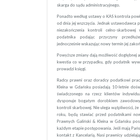
skarga do sądu administracyjnego.
Ponadto według ustawy o KAS kontrola powinn
od dnia jej wszczęcia. Jednak ustawodawca 
niezakończenia kontroli celno-skarbowej
podatnika podając przyczyny przedłużen
jednocześnie wskazując nowy termin jej zakoń
Powyższe zmiany dają możliwość dogłębnej a
kwestia co w przypadku, gdy podatnik wywią
prowadzi księgi.
Radcy prawni oraz doradcy podatkowi prac
Kleina w Gdańsku posiadają 10-letnie do
świadczonego na rzecz klientów indywidu
dysponuje bogatym dorobkiem zawodowym 
kontroli skarbowej. Nie ulega wątpliwości, 
roku, będą stawiać przed podatnikami no
Prawnych Galiński & Kleina w Gdańsku po
każdym etapie postępowania. Jeśli mają Pań
kontakt z Kancelarią. Nasi prawnicy udziela