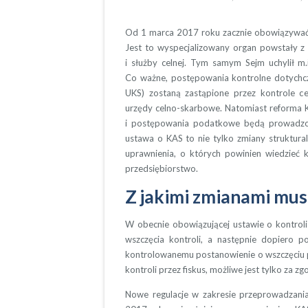
Od 1 marca 2017 roku zacznie obowiązywać u
Jest to wyspecjalizowany organ powstały z k
i służby celnej. Tym samym Sejm uchylił m.
Co ważne, postępowania kontrolne dotychcz
UKS) zostaną zastąpione przez kontrole 
urzędy celno-skarbowe. Natomiast reforma 
i postępowania podatkowe będą prowadzone
ustawa o KAS to nie tylko zmiany struktura
uprawnienia, o których powinien wiedzieć 
przedsiębiorstwo.
Z jakimi zmianami musi
W obecnie obowiązującej ustawie o kontrol
wszczęcia kontroli, a następnie dopiero 
kontrolowanemu postanowienie o wszczęciu 
kontroli przez fiskus, możliwe jest tylko za z
Nowe regulacje w zakresie przeprowadzani