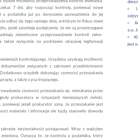
 będzie możliwość przeprowadzenia kontroli znienacka.
decyd
czekać 7 dni, aby rozpocząć kontrolę, ponieważ nowe
li u podatnika już po doręczeniu upoważnienia do jej
odzys
że odbyć się tego samego dnia, w którym to fiskus stawi
A
o, jeżeli zaistnieje podejrzenie, że nie są przestrzegane
o.o. 
sadniają niezwłoczne przeprowadzenie kontroli celno-
Ki
a także wyłącznie na podstawie okazanej legitymacji
jest 
nieniach kontrolującego. Urzędnicy uzyskają możliwość
czy dokumentów związanych z zakresem przedmiotowym
ą. Dodatkowo urzędnik dokonując czynności przeszukania
przętu, a także z psa tropiącego.
rowadzenia czynności przeszukania np. mieszkania przez
gody prokuratora w sytuacjach niecierpiących zwłoki.
, ponieważ jeżeli prokurator uzna, że przeszukanie jest
ści materiały i informacje nie będą stanowiły dowodu
akresie terytorialności postępowań. Wraz z wejściem
zniesiona. Oznacza to, że kontrola u podatnika, który