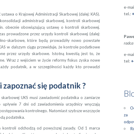
e-mai
tel.:
stawa o Krajowej Administracji Skarbowej (dalej: KAS).
onsolidacji administracji skarbowej, kontroli skarbowej
in. obecnie obowiązującą ustawę o kontroli skarbowej.
as prowadzone przez urzędy kontroli skarbowej (dalej:
Pawe
celno-skarbowe, które będą prowadziły nowo powstałe
radca
KAS w dalszym ciągu przewiduje, że kontrole podatkowe
 przez urzędy skarbowe. Istotną kwestią jest to, że
e-mai
lne. Wraz z wejściem w życie reformy fiskus zyska nowe
tel:
+
każdy podatnik, a w szczególności każdy kto prowadzi
 zapoznać się podatnik ?
Bl
i skarbowej UKS musi zawiadomić podatnika o zamiarze
po upływie 7 dni od zawiadomienia urzędnicy wręczają
Od
postępowania kontrolnego. Natomiast szybsze wszczęcie
za z
godą podatnika.
odpow
a kontroli odchodzą od powyższej zasady. Od 1 marca
Ró