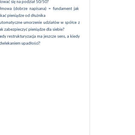
ować się na podział 50/50?
Umowa (dobrze napisana) = fundament jak
kać pieniądze od dłużnika
utomatyczne umorzenie udziałów w spółce z
Jak zabezpieczyć pieniądze dla siebie?
edy restrukturyzacja ma jeszcze sens, a kiedy
odwlekaniem upadłości?