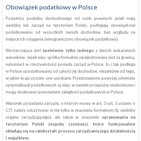
Obowiązek podatkowy w Polsce
Podatnicy podatku dochodowego od osób prawnych jeżeli mają
siedzibę lub zarząd na terytorium Polski, podlegają obowiązkowi
podatkowemu od wszystkich swoich dochodów, bez względu na
miejsce ich osiągania (nieograniczony obowiązek podatkowy).
Wystarczające jest
spełnienie tylko jednego
z dwóch wskazanych
warunków. Jeżeli więc spółka formalnie zarejestrowana jest za granicą,
natomiast w rzeczywistości posiada zarząd w Polsce, to i tak podlega
w Polsce opodatkowaniu od całości jej dochodów, niezależnie od tego,
w jakim kraju zostały one uzyskane. Przedstawione powyżej schematy
optymalizacji podatkowych są więc w świetle przepisów nieskuteczne i
mogą skutkować powstaniem zaległości podatkowych w Polsce.
Warunek posiadania zarządu, o którym mowa w art. 3 ust. 1 ustawy o
CIT, należy odczytywać w nie tylko w znaczeniu formalnym (tj. siedziby
organu zarządzającego), ale także w znaczeniu
sprawowania na
terytorium Polski zespołu czynności, które funkcjonalnie
składają się na całokształt procesu zarządzania jego działalnością
i majątkiem.