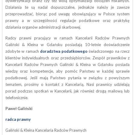
dywersyfikacji branż czy też wolą optymalizacji obciążeń fiskalnych.
Działania te są nadal dopuszczalne, jednakże należy je zawsze
przeprowadzać, biorąc pod uwagę obowiązujący w Polsce system
prawny a w szczególności regulacje podatkowe oraz praktykę
działania organów administracji skarbowej.
Radcy prawni pracujący w ramach Kancelarii Radców Prawnych
Galiński & Kleina w Gdańsku posiadają 10-letnie doświadczenie
zdobyte w ramach
doradztwa podatkowego
świadczonego na rzecz
klientów indywidualnych oraz przedsiębiorców. Zespół prawników z
Kancelarii Radców Prawnych Galiński & Kleina w Gdańsku posiada
wiedzę oraz kompetencje, aby pomóc Państwu w każdej sprawie
podatkowej. Jeśli mają Państwo pytania w związku z powyższym
tematem, prosimy o kontakt z Kancelarią. Nasi prawnicy udzielają
porad podczas spotkań w Kancelarii, jak również drogą mailową lub
telefonicznie.
Paweł Galiński
radca prawny
Galiński & Kleina Kancelaria Radców Prawnych