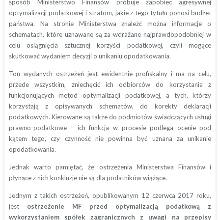
sposób Ministerstwo Finansów próbuje zapobiec agresywnej
optymalizacji podatkowej i stratom, jakie z tego tytułu ponosi budżet
państwa. Na stronie Ministerstwa znaleźć można informacje o
schematach, które uznawane są za wdrażane najprawdopodobniej w
celu osiągnięcia sztucznej korzyści podatkowej, czyli mogące
skutkować wydaniem decyzji o unikaniu opodatkowania.
Ton wydanych ostrzeżeń jest ewidentnie profiskalny i ma na celu,
przede wszystkim, zniechęcić ich odbiorców do korzystania z
funkcjonujących metod optymalizacji podatkowej, a tych, którzy
korzystają z opisywanych schematów, do korekty deklaracji
podatkowych. Kierowane są także do podmiotów świadczących usługi
prawno-podatkowe – ich funkcja w procesie podlega ocenie pod
kątem tego, czy czynność nie powinna być uznana za unikanie
opodatkowania.
Jednak warto pamiętać, że ostrzeżenia Ministerstwa Finansów i
płynące z nich konkluzje nie są dla podatników wiążące.
Jednym z takich ostrzeżeń, opublikowanym 12 czerwca 2017 roku,
jest
o
strzeżenie MF przed optymalizacją podatkową z
wykorzystaniem spółek zagranicznych z uwagi na przepisy