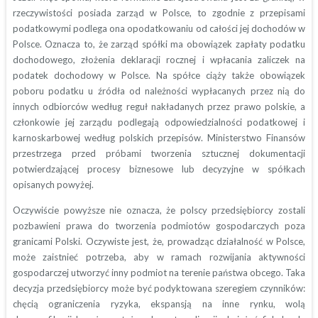
rzeczywistości posiada zarząd w Polsce, to zgodnie z przepisami
podatkowymi podlega ona opodatkowaniu od całości jej dochodów w
Polsce. Oznacza to, że zarząd spółki ma obowiązek zapłaty podatku
dochodowego, złożenia deklaracji rocznej i wpłacania zaliczek na
podatek dochodowy w Polsce. Na spółce ciąży także obowiązek
poboru podatku u źródła od należności wypłacanych przez nią do
innych odbiorców według reguł nakładanych przez prawo polskie, a
członkowie jej zarządu podlegają odpowiedzialności podatkowej i
karnoskarbowej według polskich przepisów. Ministerstwo Finansów
przestrzega przed próbami tworzenia sztucznej dokumentacji
potwierdzającej procesy biznesowe lub decyzyjne w spółkach
opisanych powyżej.
Oczywiście powyższe nie oznacza, że polscy przedsiębiorcy zostali
pozbawieni prawa do tworzenia podmiotów gospodarczych poza
granicami Polski. Oczywiste jest, że, prowadząc działalność w Polsce,
może zaistnieć potrzeba, aby w ramach rozwijania aktywności
gospodarczej utworzyć inny podmiot na terenie państwa obcego. Taka
decyzja przedsiębiorcy może być podyktowana szeregiem czynników:
chęcią ograniczenia ryzyka, ekspansją na inne rynku, wolą