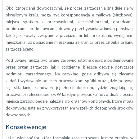
Okolicznościami dowodzącymi, że proces zarządzania znajduje się w
określonym kraju, mogą być korespondencja e-mailowa (służbowa),
miejsca spotkań z pracownikami, zleceniobiorcami, doradcami,
odbiorcami lub dostawcami, dowody przebywania w innym państwie,
takie jak koszty związane z przejazdami lub przelotami, wynajmem
mieszkania lub posiadanie mieszkania za granicą przez członka organu
zarządzającego.
Pod uwagę muszą być brane zarówno istotne decyzje podejmowane
przez organ zarządczy jak i codzienne, bieżące decyzje dotyczące
podmiotu zarządzanego. Na przykład: gdzie odbywa się zlecanie
zadań i wydawanie poleceń pracownikom spółki oraz gdzie odbywa
się składanie zamówień jej zleceniobiorcom, gdzie znajdują się
pracownicy i zleceniobiorcy. W każdym przypadku indywidualna ocena
miejsca zarządu będzie należała do organów kontrolnych, które mogą
dokonywać ustaleń z wykorzystaniem wszelkich dostępnych środków
dowodowych.
Konsekwencje
Jeżeli więc spółka, która formalnie zarejestrowana jest za granicą, w