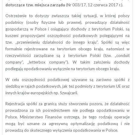
dotyczące tzw. miejsca zarządu
(Nr 003/17, 12 czerwca 2017 r.).
Ostrzeżenie to dotyczy zwłaszcza takiej sytuacji, w której polscy
podatnicy (osoby fizyczne lub prawne), prowadzący działalność
gospodarczą w Polsce i osiągający dochody z terytorium Polski, są
kuszeni propozycjami oszczędności podatkowych polegającymi na
tzw. „przeniesieniu działalności do innego kraju”. Spółki są więc
formalnie rejestrowane na terytorium obcego kraju, natomiast w
rzeczywistości zarządzane są z terytorium Polski (tzw. „conduit
company”, „letterbox company”). W takim założeniu dochody
podlegają opodatkowaniu wyłącznie na terytorium obcego kraju.
W celu oszczędności podatkowej używane są zarówno spółki z
siedzibą w rajach podatkowych, jak też podmioty z terytorium UE oraz
innych krajów europejskich np. Szwajcarii.
Rejestracja spółki za granicą służy stworzeniu pozoru, że działalność
prowadzona za ich pośrednictwem nie podlega opodatkowaniu w
Polsce. Ministerstwo Finansów ostrzega, że tego rodzaju operacje
mogą być uznane za agresywną optymalizację podatkową i nie
prowadzą do skutecznego wyłączenia opodatkowania w Polsce.