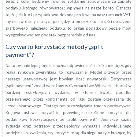
teraz z kolei będziemy również solidarnie zobowiązani za zapłatę
podatku, którego równowartość wpłynęła na nasze konto. Oznacza
to, że jeśli ktoś przypadkowo dokona przelewu na nasz rachunek VAT,
my nie zwrócimy mu tych pieniędzy, a on przez to nie uiści do urzędu
skarbowego należnego podatku, to organ podatkowy będzie mógł
wyegzekwować ten podatek bezpośrednio od nas.
Czy warto korzystać z metody „split
payment”?
Na to pytanie lepiej będzie można odpowiedzieć za kilka miesięcy, gdy
realia rynkowe zweryfikują to rozwiązanie. Model przyjęty przez
naszego ustawodawcę jest bowiem dość nowatorski. Dotychczas
„split payment” został wdrożony w Czechach i we Włoszech, chociaż w
bardziej restrykcyjnym wydaniu, w którym kwota podatku
przelewanego przez kontrahenta od razu zostaje przekazana do
urzędu skarbowego. Dlatego też te rozwiązania trudno porównywać.
Krajowa ustawa oczywiście przewiduje określone korzyści dla
podatników korzystających ze „split payment”. Jednakże każda
sytuacja oraz potrzeby przedsiębiorcy wymagają indywidualnego
podejścia i rozważenia, czy korzyści te są dla niego na tyle kuszące, by