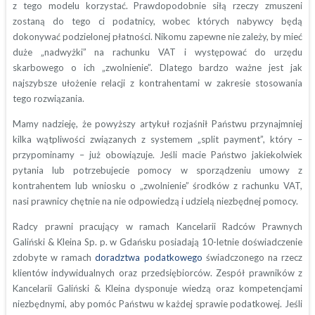
z tego modelu korzystać. Prawdopodobnie siłą rzeczy zmuszeni
zostaną do tego ci podatnicy, wobec których nabywcy będą
dokonywać podzielonej płatności. Nikomu zapewne nie zależy, by mieć
duże „nadwyżki” na rachunku VAT i występować do urzędu
skarbowego o ich „zwolnienie”. Dlatego bardzo ważne jest jak
najszybsze ułożenie relacji z kontrahentami w zakresie stosowania
tego rozwiązania.
Mamy nadzieję, że powyższy artykuł rozjaśnił Państwu przynajmniej
kilka wątpliwości związanych z systemem „split payment”, który –
przypominamy – już obowiązuje. Jeśli macie Państwo jakiekolwiek
pytania lub potrzebujecie pomocy w sporządzeniu umowy z
kontrahentem lub wniosku o „zwolnienie” środków z rachunku VAT,
nasi prawnicy chętnie na nie odpowiedzą i udzielą niezbędnej pomocy.
Radcy prawni pracujący w ramach Kancelarii Radców Prawnych
Galiński & Kleina Sp. p. w Gdańsku posiadają 10-letnie doświadczenie
zdobyte w ramach
doradztwa podatkowego
świadczonego na rzecz
klientów indywidualnych oraz przedsiębiorców. Zespół prawników z
Kancelarii Galiński & Kleina dysponuje wiedzą oraz kompetencjami
niezbędnymi, aby pomóc Państwu w każdej sprawie podatkowej. Jeśli