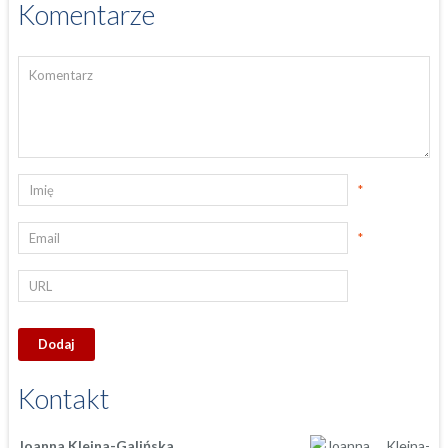
Komentarze
*
*
Kontakt
Joanna Kleina-Galińska