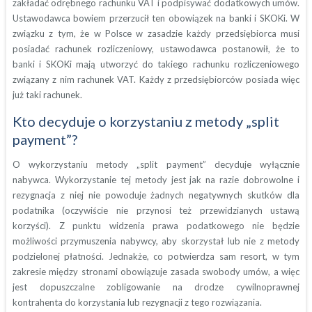
zakładać odrębnego rachunku VAT i podpisywać dodatkowych umów.
Ustawodawca bowiem przerzucił ten obowiązek na banki i SKOKi. W
związku z tym, że w Polsce w zasadzie każdy przedsiębiorca musi
posiadać rachunek rozliczeniowy, ustawodawca postanowił, że to
banki i SKOKi mają utworzyć do takiego rachunku rozliczeniowego
związany z nim rachunek VAT. Każdy z przedsiębiorców posiada więc
już taki rachunek.
Kto decyduje o korzystaniu z metody „split
payment”?
O wykorzystaniu metody „split payment” decyduje wyłącznie
nabywca. Wykorzystanie tej metody jest jak na razie dobrowolne i
rezygnacja z niej nie powoduje żadnych negatywnych skutków dla
podatnika (oczywiście nie przynosi też przewidzianych ustawą
korzyści). Z punktu widzenia prawa podatkowego nie będzie
możliwości przymuszenia nabywcy, aby skorzystał lub nie z metody
podzielonej płatności. Jednakże, co potwierdza sam resort, w tym
zakresie między stronami obowiązuje zasada swobody umów, a więc
jest dopuszczalne zobligowanie na drodze cywilnoprawnej
kontrahenta do korzystania lub rezygnacji z tego rozwiązania.