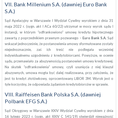
VII. Bank Millenium S.A. (dawniej Euro Bank
S.A.)
Sąd Apelacyjny w Warszawie I Wydział Cywilny wyrokiem z dnia 31
maja 2022 r. (sygn. akt I ACa 60/22) utrzymał w mocy wyrok sądu I
instancji, w którym “odfrankowiono” umowę kredytu hipotecznego
zawartą z poprzednikiem prawnym pozwanego –
Euro Bank S.A.
Sąd
wskazał jednocześnie, że postanowienia umowy sformułowane zostały
niejednoznacznie, zaś ich treść nie podlegała wcześniej
indywidualnemu uzgodnieniu z kredytobiorcami. Powyższe, w ocenie
sądu, przemawiało za abuzywnością postanowień umowy kredytowej.
Na skutek “odfrankowienia” umowy, czyli usunięcia z niej klauzul
abuzywnych, umowa mogła być dalej realizowana, przy założeniu, że
jest to kredyt złotówkowy, oprocentowany LIBOR 3M. Wyrok jest o
tyle korzystny, że odpowiada żądaniom kredytobiorców w sprawie.
VIII. Raiffeisen Bank Polska S.A. (dawniej
Polbank EFG S.A.)
Sąd Okręgowy w Warszawie XXIV Wydział Cywilny wyrokiem z dnia
16 lutego 2023 r. (sygn. akt XXIV C 541/19) stwierdził nieważność