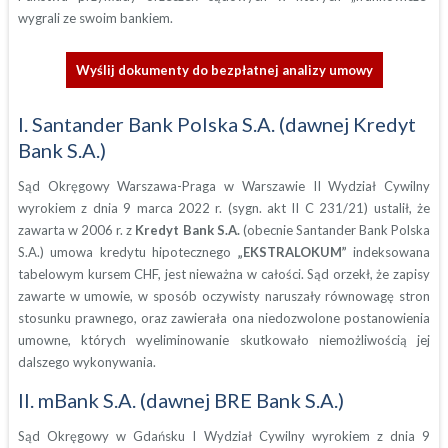
wygrali ze swoim bankiem.
Wyślij dokumenty do bezpłatnej analizy umowy
I. Santander Bank Polska S.A. (dawnej Kredyt
Bank S.A.)
Sąd Okręgowy Warszawa-Praga w Warszawie II Wydział Cywilny
wyrokiem z dnia 9 marca 2022 r. (sygn. akt II C 231/21) ustalił, że
zawarta w 2006 r. z
Kredyt Bank S.A.
(obecnie Santander Bank Polska
S.A.) umowa kredytu hipotecznego
„EKSTRALOKUM”
indeksowana
tabelowym kursem CHF, jest nieważna w całości. Sąd orzekł, że zapisy
zawarte w umowie, w sposób oczywisty naruszały równowagę stron
stosunku prawnego, oraz zawierała ona niedozwolone postanowienia
umowne, których wyeliminowanie skutkowało niemożliwością jej
dalszego wykonywania.
II. mBank S.A. (dawnej BRE Bank S.A.)
Sąd Okręgowy w Gdańsku I Wydział Cywilny wyrokiem z dnia 9