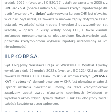
grudnia 2022 r. (sygn. akt I C 820/22) ustalił, że zawarta w 2005 r. z
BRE Bank S.A.
(obecnie mBank S.A.) umowa kredytu hipotecznego dla
osób fizycznych
„Multiplan”
waloryzowana kursem CHF, jest nieważna
w całości. Sąd ustalił, że zawarte w umowie zapisy dotyczące zasad
ustalania wysokości salda kredytu i wysokości poszczególnych rat
kredytu, w oparciu o kursy waluty obcej CHF, a także klauzula
zmiennego oprocentowania, są niedozwolone. Rozstrzygnięcie sądu
pozwoliło kredytobiorcom wykreślić hipotekę ustanowioną na ich
nieruchomości.
III. PKO BP S.A.
Sąd Okręgowy Warszawa-Praga w Warszawie II Wydział Cywilny
wyrokiem z dnia 22 grudnia 2022 r. (sygn. akt II C 1214/21) ustalił, że
zawarta w 2004 r. z PKO Bank Polski S.A. umowa kredytu
„WŁASNY
KĄT hipoteczny”
denominowanego w CHF, jest nieważna w całości.
Oprócz ustalenia nieważności umowy, na rzecz kredytobiorców
zasądzony został zwrot nienależnie spełnionych świadczeń w
wysokości około trzystu tysięcy złotych. Bank zaś obciążony został
całością kosztów procesu sądowego.