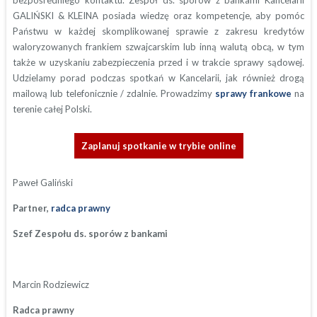
bezpośredniego kontaktu. Zespół ds. sporów z bankami Kancelarii
GALIŃSKI & KLEINA posiada wiedzę oraz kompetencje, aby pomóc
Państwu w każdej skomplikowanej sprawie z zakresu kredytów
waloryzowanych frankiem szwajcarskim lub inną walutą obcą, w tym
także w uzyskaniu zabezpieczenia przed i w trakcie sprawy sądowej.
Udzielamy porad podczas spotkań w Kancelarii, jak również drogą
mailową lub telefonicznie / zdalnie. Prowadzimy
sprawy frankowe
na
terenie całej Polski.
Zaplanuj spotkanie w trybie online
Paweł Galiński
Partner,
radca prawny
Szef Zespołu ds. sporów z bankami
Marcin Rodziewicz
Radca prawny