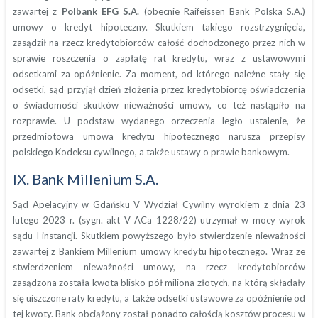
zawartej z
Polbank EFG S.A.
(obecnie Raifeissen Bank Polska S.A.)
umowy o kredyt hipoteczny. Skutkiem takiego rozstrzygnięcia,
zasądził na rzecz kredytobiorców całość dochodzonego przez nich w
sprawie roszczenia o zapłatę rat kredytu, wraz z ustawowymi
odsetkami za opóźnienie. Za moment, od którego należne stały się
odsetki, sąd przyjął dzień złożenia przez kredytobiorcę oświadczenia
o świadomości skutków nieważności umowy, co też nastąpiło na
rozprawie. U podstaw wydanego orzeczenia legło ustalenie, że
przedmiotowa umowa kredytu hipotecznego narusza przepisy
polskiego Kodeksu cywilnego, a także ustawy o prawie bankowym.
IX. Bank Millenium S.A.
Sąd Apelacyjny w Gdańsku V Wydział Cywilny wyrokiem z dnia 23
lutego 2023 r. (sygn. akt V ACa 1228/22) utrzymał w mocy wyrok
sądu I instancji. Skutkiem powyższego było stwierdzenie nieważności
zawartej z Bankiem Millenium umowy kredytu hipotecznego. Wraz ze
stwierdzeniem nieważności umowy, na rzecz kredytobiorców
zasądzona została kwota blisko pół miliona złotych, na którą składały
się uiszczone raty kredytu, a także odsetki ustawowe za opóźnienie od
tej kwoty. Bank obciążony został ponadto całością kosztów procesu w