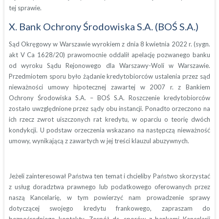
tej sprawie.
X. Bank Ochrony Środowiska S.A. (BOŚ S.A.)
Sąd Okręgowy w Warszawie wyrokiem z dnia 8 kwietnia 2022 r. (sygn.
akt V Ca 1628/20) prawomocnie oddalił apelację pozwanego banku
od wyroku Sądu Rejonowego dla Warszawy-Woli w Warszawie.
Przedmiotem sporu było żądanie kredytobiorców ustalenia przez sąd
nieważności umowy hipotecznej zawartej w 2007 r. z Bankiem
Ochrony Środowiska S.A. – BOŚ S.A. Roszczenie kredytobiorców
zostało uwzględnione przez sądy obu instancji. Ponadto orzeczono na
ich rzecz zwrot uiszczonych rat kredytu, w oparciu o teorię dwóch
kondykcji. U podstaw orzeczenia wskazano na następczą nieważność
umowy, wynikającą z zawartych w jej treści klauzul abuzywnych.
Jeżeli zainteresował Państwa ten temat i chcieliby Państwo skorzystać
z usług doradztwa prawnego lub podatkowego oferowanych przez
naszą Kancelarię, w tym powierzyć nam prowadzenie sprawy
dotyczącej swojego kredytu frankowego, zapraszam do