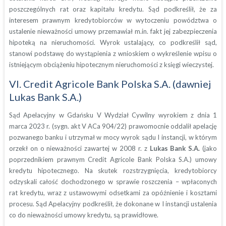
poszczególnych rat oraz kapitału kredytu. Sąd podkreślił, że za
interesem prawnym kredytobiorców w wytoczeniu powództwa o
ustalenie nieważności umowy przemawiał m.in. fakt jej zabezpieczenia
hipoteką na nieruchomości. Wyrok ustalający, co podkreślił sąd,
stanowi podstawę do wystąpienia z wnioskiem o wykreślenie wpisu o
istniejącym obciążeniu hipotecznym nieruchomości z księgi wieczystej.
VI. Credit Agricole Bank Polska S.A. (dawniej
Lukas Bank S.A.)
Sąd Apelacyjny w Gdańsku V Wydział Cywilny wyrokiem z dnia 1
marca 2023 r. (sygn. akt V ACa 904/22) prawomocnie oddalił apelację
pozwanego banku i utrzymał w mocy wyrok sądu I instancji, w którym
orzekł on o nieważności zawartej w 2008 r. z
Lukas Bank S.A.
(jako
poprzednikiem prawnym Credit Agricole Bank Polska S.A.) umowy
kredytu hipotecznego. Na skutek rozstrzygnięcia, kredytobiorcy
odzyskali całość dochodzonego w sprawie roszczenia – wpłaconych
rat kredytu, wraz z ustawowymi odsetkami za opóźnienie i kosztami
procesu. Sąd Apelacyjny podkreślił, że dokonane w I instancji ustalenia
co do nieważności umowy kredytu, są prawidłowe.