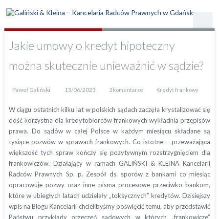
Jakie umowy o kredyt hipoteczny
można skutecznie unieważnić w sądzie?
Paweł Galiński
13/06/2023
2 komentarze
Kredyt frankowy
W ciągu ostatnich kilku lat w polskich sądach zaczęła krystalizować się
dość korzystna dla kredytobiorców frankowych wykładnia przepisów
prawa. Do sądów w całej Polsce w każdym miesiącu składane są
tysiące pozwów w sprawach frankowych. Co istotne – przeważająca
większość tych spraw kończy się pozytywnym rozstrzygnięciem dla
frankowiczów. Działający w ramach GALIŃSKI & KLEINA Kancelarii
Radców Prawnych Sp. p. Zespół ds. sporów z bankami co miesiąc
opracowuje pozwy oraz inne pisma procesowe przeciwko bankom,
które w ubiegłych latach udzielały „toksycznych” kredytów. Dzisiejszy
wpis na Blogu Kancelarii chcielibyśmy poświęcić temu, aby przedstawić
Państwu przykłady orzeczeń sądowych w których „frankowicze”