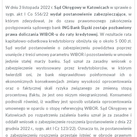
W dniu 3 listopada 2022 r.
Sąd Okręgowy w Katowicach
w sprawie o
sygn. akt I Co 556/22
wydał postanowienie zabezpieczające
, w
którym zdecydował, że do czasu prawomocnego zakończenia
postępowania sądowego bank
ING Bank Śląski zostaje pozbawiony
prawa doliczania WIBOR-u do raty kredytowej
. W rezultacie rata
kapitałowo-odsetkowa kredytobiorcy obniżyła się o około 5 000 zł.
Sąd wydał postanowienie o zabezpieczeniu powództwa poprzez
usunięcie z treści umowy parametru WIBOR i pozostawieniu w umowie
jedynie stałej marży banku. Sąd uznał za zasadny wniosek o
zabezpieczenie wystosowany przez kredytobiorców, w którym
twierdzili oni, że bank nieprawidłowo poinformował ich o
ekonomicznych konsekwencjach zmiany wysokości oprocentowania
oraz o faktycznej skali ryzyka związanego ze zmienną stopą
procentową (faktu, że jest ono niczym nieograniczone). Konsumenci
podnosili również, iż wadliwy jest sposób ustalania oprocentowania
umownego w oparciu o stopę referencyjną WIBOR. Sąd Okręgowy w
Katowicach po rozpatrzeniu zażalenia banku uznał je za zasadne i
oddalił wniosek o zabezpieczenie roszczenia (postanowienie z dnia 22
grudnia 2022 r., sygn. akt I Cz 123/22). Oznacza to, że postanowienie
o zabezpieczeniu roszczenia przestaje istnieć w obrocie prawnym