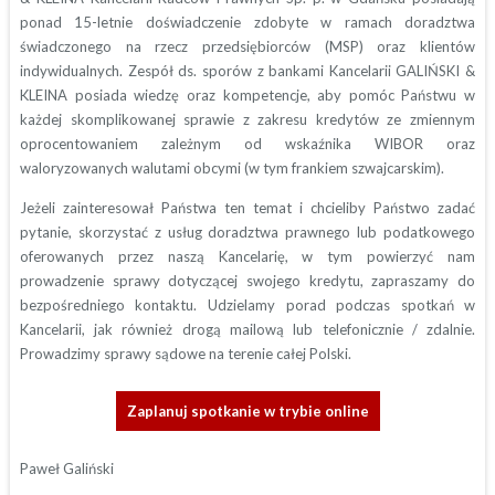
ponad 15-letnie doświadczenie zdobyte w ramach doradztwa
świadczonego na rzecz przedsiębiorców (MSP) oraz klientów
indywidualnych. Zespół ds. sporów z bankami Kancelarii GALIŃSKI &
KLEINA posiada wiedzę oraz kompetencje, aby pomóc Państwu w
każdej skomplikowanej sprawie z zakresu kredytów ze zmiennym
oprocentowaniem zależnym od wskaźnika WIBOR oraz
waloryzowanych walutami obcymi (w tym frankiem szwajcarskim).
Jeżeli zainteresował Państwa ten temat i chcieliby Państwo zadać
pytanie, skorzystać z usług doradztwa prawnego lub podatkowego
oferowanych przez naszą Kancelarię, w tym powierzyć nam
prowadzenie sprawy dotyczącej swojego kredytu, zapraszamy do
bezpośredniego kontaktu. Udzielamy porad podczas spotkań w
Kancelarii, jak również drogą mailową lub telefonicznie / zdalnie.
Prowadzimy sprawy sądowe na terenie całej Polski.
Zaplanuj spotkanie w trybie online
Paweł Galiński