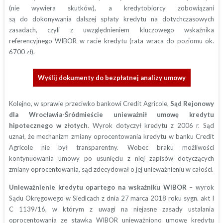
(nie wywiera skutków), a kredytobiorcy zobowiązani
są do dokonywania dalszej spłaty kredytu na dotychczasowych
zasadach, czyli z uwzględnieniem kluczowego wskaźnika
referencyjnego WIBOR w racie kredytu (rata wraca do poziomu ok.
6700 zł).
Wyślij dokumenty do bezpłatnej analizy umowy
Kolejno, w sprawie przeciwko bankowi Credit Agricole,
Sąd Rejonowy
dla Wrocławia-Śródmieście unieważnił umowę kredytu
hipotecznego w złotych
. Wyrok dotyczył kredytu z 2006 r. Sąd
uznał, że mechanizm zmiany oprocentowania kredytu w banku Credit
Agricole nie był transparentny. Wobec braku możliwości
kontynuowania umowy po usunięciu z niej zapisów dotyczących
zmiany oprocentowania, sąd zdecydował o jej unieważnieniu w całości.
Unieważnienie kredytu opartego na wskaźniku WIBOR
– wyrok
Sądu Okręgowego w Siedlcach z dnia 27 marca 2018 roku sygn. akt I
C 1139/16, w którym z uwagi na niejasne zasady ustalania
oprocentowania ze stawką WIBOR unieważniono umowę kredytu