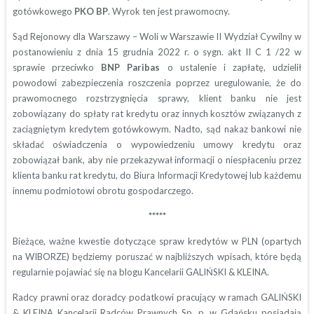
gotówkowego
PKO BP
. Wyrok ten jest prawomocny.
Sąd Rejonowy dla Warszawy – Woli w Warszawie II Wydział Cywilny w
postanowieniu z dnia 15 grudnia 2022 r. o sygn. akt II C 1 /22 w
sprawie przeciwko
BNP Paribas
o ustalenie i zapłatę, udzielił
powodowi zabezpieczenia roszczenia poprzez uregulowanie, że do
prawomocnego rozstrzygnięcia sprawy, klient banku nie jest
zobowiązany do spłaty rat kredytu oraz innych kosztów związanych z
zaciągniętym kredytem gotówkowym. Nadto, sąd nakaz bankowi nie
składać oświadczenia o wypowiedzeniu umowy kredytu oraz
zobowiązał bank, aby nie przekazywał informacji o niespłaceniu przez
klienta banku rat kredytu, do Biura Informacji Kredytowej lub każdemu
innemu podmiotowi obrotu gospodarczego.
*****
Bieżące, ważne kwestie dotyczące spraw kredytów w PLN (opartych
na WIBORZE) będziemy poruszać w najbliższych wpisach, które będą
regularnie pojawiać się na blogu Kancelarii GALIŃSKI & KLEINA.
Radcy prawni oraz doradcy podatkowi pracujący w ramach GALIŃSKI
& KLEINA Kancelarii Radców Prawnych Sp. p. w Gdańsku posiadają