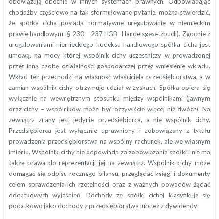
obowiązują obecnie w innych systemach prawnych. Odpowiadając
chociażby częściowo na tak sformułowane pytanie, można stwierdzić,
że spółka cicha posiada normatywne uregulowanie w niemieckim
prawie handlowym (§ 230 – 237 HGB -Handelsgesetzbuch). Zgodnie z
uregulowaniami niemieckiego kodeksu handlowego spółka cicha jest
umową, na mocy której wspólnik cichy uczestniczy w prowadzonej
przez inną osobę działalności gospodarczej przez wniesienie wkładu.
Wkład ten przechodzi na własność właściciela przedsiębiorstwa, a w
zamian wspólnik cichy otrzymuje udział w zyskach. Spółka opiera się
wyłącznie na wewnętrznym stosunku między wspólnikami (jawnym
oraz cichy – wspólników może być oczywiście więcej niż dwóch). Na
zewnątrz znany jest jedynie przedsiębiorca, a nie wspólnik cichy.
Przedsiębiorca jest wyłącznie uprawniony i zobowiązany z tytułu
prowadzenia przedsiębiorstwa na wspólny rachunek, ale we własnym
imieniu. Wspólnik cichy nie odpowiada za zobowiązania spółki i nie ma
także prawa do reprezentacji jej na zewnątrz. Wspólnik cichy może
domagać się odpisu rocznego bilansu, przeglądać księgi i dokumenty
celem sprawdzenia ich rzetelności oraz z ważnych powodów żądać
dodatkowych wyjaśnień. Dochody ze spółki cichej klasyfikuje się
podatkowo jako dochody z przedsiębiorstwa lub też z dywidendy.