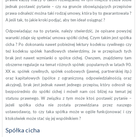
jednak postawić pytanie – czy na gruncie obowiązujących przepisów
prawa odnaleźć można taki rodzaj umowy, która by to gwarantowała ?
A jeśli tak, to jakie kroki podjąć, aby ten ideał osiągnąć ?
Odpowiadając na to pytanie, należy stwierdzić, że opisane powyżej
warunki zdaje się spełniać umowa spółki cichej. Czym takim jest spółka
cicha ? Po dokonaniu nawet pobieżnej lektury kodeksu cywilnego czy
też kodeksu spółek handlowych stwierdzimy, że w przepisach tych
brak jest nawet wzmianki o spółce cichej. Owszem, znajdziemy tam
obszerne regulacje na temat różnych spółek: popularnych w latach 90.
XX w. spółek cywilnych, spółek osobowych (jawnej, partnerskiej itp.)
oraz kapitałowych (spółce z ograniczoną odpowiedzialnością oraz
akcyjnej), brak jest jednak nawet jednego przepisu, który odnosił się
bezpośrednio do spółki cichej i mówił nam coś bliżej na temat jej
statusu prawnego. W związku z tym może ktoś postawić pytanie –
jeżeli spółka cicha nie została przewidziana przez naszego
ustawodawcę, to czy taka spółka może w ogóle funkcjonować i czy
ktokolwiek może stać się jej wspólnikiem ?
Spółka cicha