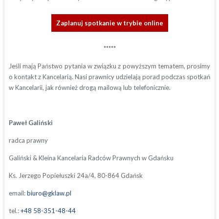
Zaplanuj spotkanie w trybie online
*****
Jeśli mają Państwo pytania w związku z powyższym tematem, prosimy
o kontakt z Kancelarią. Nasi prawnicy udzielają porad podczas spotkań
w Kancelarii, jak również drogą mailową lub telefonicznie.
Paweł Galiński
radca prawny
Galiński & Kleina Kancelaria Radców Prawnych w Gdańsku
Ks. Jerzego Popiełuszki 24a/4, 80-864 Gdańsk
email:
biuro@gklaw.pl
tel.:
+48 58-351-48-44