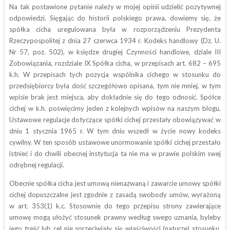
Na tak postawione pytanie należy w mojej opinii udzielić pozytywnej
odpowiedzi. Sięgając do historii polskiego prawa, dowiemy się, że
spółka cicha uregulowana była w rozporządzeniu Prezydenta
Rzeczypospolitej z dnia 27 czerwca 1934 r. Kodeks handlowy (Dz. U.
Nr 57, poz. 502), w księdze drugiej Czynności handlowe, dziale III
Zobowiązania, rozdziale IX Spółka cicha, w przepisach art. 682 – 695
k.h. W przepisach tych pozycja wspólnika cichego w stosunku do
przedsiębiorcy była dość szczegółowo opisana, tym nie mniej, w tym
wpisie brak jest miejsca, aby dokładnie się do tego odnosić. Spółce
cichej w k.h. poświęcimy jeden z kolejnych wpisów na naszym blogu.
Ustawowe regulacje dotyczące spółki cichej przestały obowiązywać w
dniu 1 stycznia 1965 r. W tym dniu wszedł w życie nowy kodeks
cywilny. W ten sposób ustawowe unormowanie spółki cichej przestało
istnieć i do chwili obecnej instytucja ta nie ma w prawie polskim swej
odrębnej regulacji.
Obecnie spółka cicha jest umową nienazwaną i zawarcie umowy spółki
cichej dopuszczalne jest zgodnie z zasadą swobody umów, wyrażoną
w art. 353(1) k.c. Stosownie do tego przepisu strony zawierające
umowę mogą ułożyć stosunek prawny według swego uznania, byleby
jego treść lub cel nie sprzeciwiały się właściwości (naturze) stosunku,