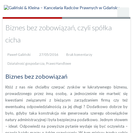
Biznes bez zobowiązań, czyli spółka
cicha
Paweł Galiński
27/05/2016
Brak komentarzy
,
Działalność gospodarcza
Prawo Handlowe
Biznes bez zobowiązań
Któż z nas nie chciałby czerpać zysków w lukratywnego biznesu,
prowadzonego przez inną osobę, a jednocześnie nie martwić się
kwestiami związanymi z bieżącym zarządzaniem firmą czy też
ewentualną odpowiedzialnością za jej długi ? Dodatkowo dobrze by
było, gdyby taka konstrukcja nie generowała szeregu obowiązków
natury administracyjnej i była bezpieczna podatkowo. Jednym słowem
– ideał. Odpowiedź na powyższe pytanie wydaje się być oczywista –
prawie każdy marzy o takim rozwiązaniu. W tym miejscu trzeba sobie