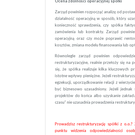
Ocena zdolności operacyjnej spółki
Zarząd powinien rozpocząć analizę od posta
działalność operacyjną w sposób, który uzas
konieczność sprawdzenia, czy spółka faktycz
zamówienia lub kontrakty. Zarząd powinie
operacyjną oraz czy może poprawić rentow
kosztów, zmiana modelu finansowania lub opty
Równolegle zarząd powinien odpowiedzi
restrukturyzacyjne, realnie przełoży się na
się, że spółka realizuje kilka kluczowych 
istotne wpływy pieniężne. Jeżeli restruktury
egzekucji, uporządkowanie relacji z wierzycie
być biznesowo uzasadniony. Jeżeli jednak
projektów do końca albo uzyskanie zakła
czasu” nie uzasadnia prowadzenia restrukturyz
Prowadzisz restrukturyzację spółki z o.o.?
punktu widzenia odpowiedzialności oso