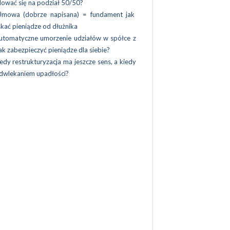
ować się na podział 50/50?
Umowa (dobrze napisana) = fundament jak
kać pieniądze od dłużnika
utomatyczne umorzenie udziałów w spółce z
Jak zabezpieczyć pieniądze dla siebie?
edy restrukturyzacja ma jeszcze sens, a kiedy
odwlekaniem upadłości?