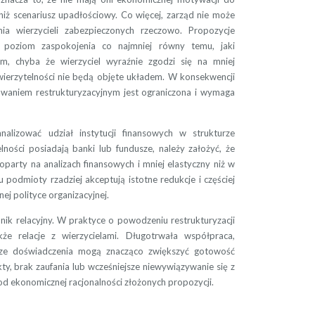
iż scenariusz upadłościowy. Co więcej, zarząd nie może
ia wierzycieli zabezpieczonych rzeczowo. Propozycje
poziom zaspokojenia co najmniej równy temu, jaki
m, chyba że wierzyciel wyraźnie zgodzi się na mniej
wierzytelności nie będą objęte układem. W konsekwencji
powaniem restrukturyzacyjnym jest ograniczona i wymaga
alizować udział instytucji finansowych w strukturze
elności posiadają banki lub fundusze, należy założyć, że
oparty na analizach finansowych i mniej elastyczny niż w
 podmioty rzadziej akceptują istotne redukcje i częściej
ej polityce organizacyjnej.
ik relacyjny. W praktyce o powodzeniu restrukturyzacji
kże relacje z wierzycielami. Długotrwała współpraca,
jsze doświadczenia mogą znacząco zwiększyć gotowość
ikty, brak zaufania lub wcześniejsze niewywiązywanie się z
 od ekonomicznej racjonalności złożonych propozycji.