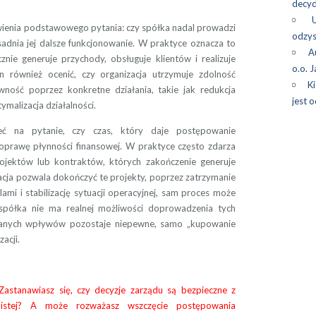
decyd
wienia podstawowego pytania: czy spółka nadal prowadzi
odzys
adnia jej dalsze funkcjonowanie. W praktyce oznacza to
A
nie generuje przychody, obsługuje klientów i realizuje
o.o. 
n również ocenić, czy organizacja utrzymuje zdolność
Ki
ność poprzez konkretne działania, takie jak redukcja
jest 
malizacja działalności.
eć na pytanie, czy czas, który daje postępowanie
 poprawę płynności finansowej. W praktyce często zdarza
projektów lub kontraktów, których zakończenie generuje
zacja pozwala dokończyć te projekty, poprzez zatrzymanie
lami i stabilizację sytuacji operacyjnej, sam proces może
 spółka nie ma realnej możliwości doprowadzenia tych
danych wpływów pozostaje niepewne, samo „kupowanie
acji.
 Zastanawiasz się, czy decyzje zarządu są bezpieczne z
bistej? A może rozważasz wszczęcie postępowania