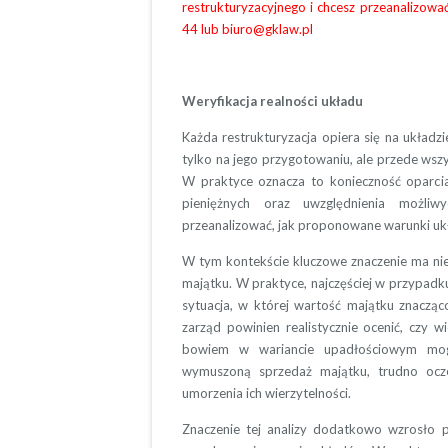
restrukturyzacyjnego i chcesz przeanalizowa
44 lub biuro@gklaw.pl
Weryfikacja realności układu
Każda restrukturyzacja opiera się na układzi
tylko na jego przygotowaniu, ale przede wsz
W praktyce oznacza to konieczność oparci
pieniężnych oraz uwzględnienia możli
przeanalizować, jak proponowane warunki uk
W tym kontekście kluczowe znaczenie ma nie 
majątku. W praktyce, najczęściej w przypadk
sytuacja, w której wartość majątku znaczą
zarząd powinien realistycznie ocenić, czy wi
bowiem w wariancie upadłościowym mog
wymuszoną sprzedaż majątku, trudno ocze
umorzenia ich wierzytelności.
Znaczenie tej analizy dodatkowo wzrosło 