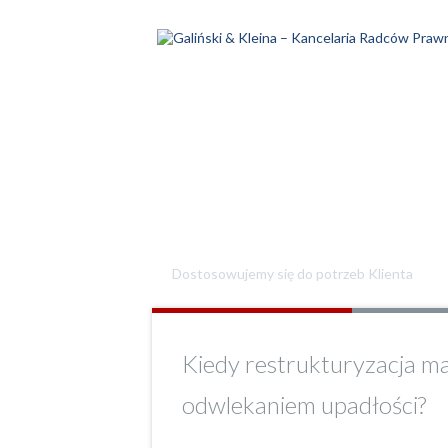
Jesteśmy otwarci na 
Dostosowujemy się do potrzeb Klienta
Kiedy restrukturyzacja ma 
odwlekaniem upadłości?