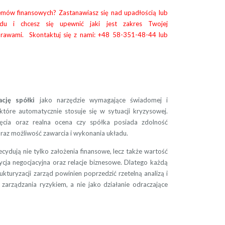
emów finansowych? Zastanawiasz się nad upadłością lub
ządu i chcesz się upewnić jaki jest zakres Twojej
prawami. Skontaktuj się z nami: +48 58-351-48-44 lub
ację spółki
jako narzędzie wymagające świadomej i
 które automatycznie stosuje się w sytuacji kryzysowej.
cia oraz realna ocena czy spółka posiada zdolność
raz możliwość zawarcia i wykonania układu.
cydują nie tylko założenia finansowe, lecz także wartość
ozycja negocjacyjna oraz relacje biznesowe. Dlatego każdą
kturyzacji zarząd powinien poprzedzić rzetelną analizą i
i zarządzania ryzykiem, a nie jako działanie odraczające