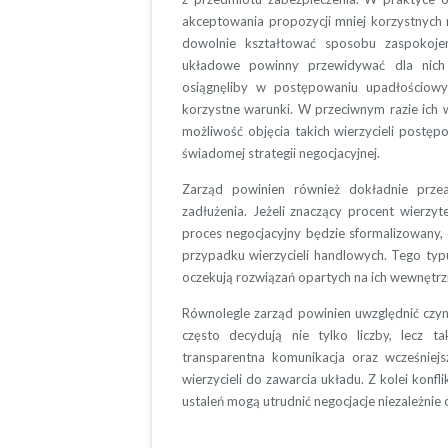
akceptowania propozycji mniej korzystnych n
dowolnie kształtować sposobu zaspokojen
układowe powinny przewidywać dla nich 
osiągnęliby w postępowaniu upadłościowy
korzystne warunki. W przeciwnym razie ich 
możliwość objęcia takich wierzycieli postę
świadomej strategii negocjacyjnej.
Zarząd powinien również dokładnie przean
zadłużenia. Jeżeli znaczący procent wierzyt
proces negocjacyjny będzie sformalizowany, 
przypadku wierzycieli handlowych. Tego typu
oczekują rozwiązań opartych na ich wewnętrzn
Równolegle zarząd powinien uwzględnić czynn
często decydują nie tylko liczby, lecz ta
transparentna komunikacja oraz wcześnie
wierzycieli do zawarcia układu. Z kolei konfl
ustaleń mogą utrudnić negocjacje niezależnie