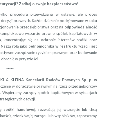
kturyzacji? Zadbaj o swoje bezpieczeństwo!
ylko procedura przewidziana w ustawie, ale proces
decyzji prawnych. Każde działanie podejmowane w toku
cjonowanie przedsiębiorstwa oraz na
odpowiedzialność
kompleksowe wsparcie prawne spółek kapitałowych w
o
, koncentrując się na ochronie interesów spółki oraz
 Naszą rolą jako
pełnomocnika w restrukturyzacji
jest
 aktywne zarządzanie ryzykiem prawnym oraz budowanie
 obronić w przyszłości.
*****
KI & KLEINA Kancelarii Radców Prawnych Sp. p. w
czenie w doradztwie prawnym na rzecz przedsiębiorców
h. Wspieramy zarządy spółek kapitałowych w sytuacjach
rategicznych decyzji.
ę spółki handlowej
, rozważają jej wszczęcie lub chcą
nością członków jej zarządu lub wspólników, zapraszamy