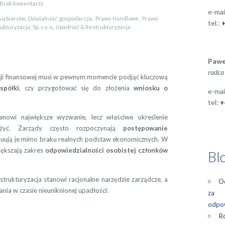
Brak komentarzy
e-mai
,
,
,
siębiorstw
Działalność gospodarcza
Prawo Handlowe
Prawo
tel.:
,
,
ukturyzacja
Sp. z o. o.
Upadłość & Restrukturyzacja
Pawe
radca
uacji finansowej musi w pewnym momencie podjąć kluczową
spółki
, czy przygotować się do złożenia
wniosku o
e-mai
tel:
+
nowi największe wyzwanie, lecz właściwe określenie
yć. Zarządy często rozpoczynają
postępowanie
uują je mimo braku realnych podstaw ekonomicznych. W
iększają zakres
odpowiedzialności osobistej członków
Bl
strukturyzacja stanowi racjonalne narzędzie zarządcze, a
Od
nia w czasie nieuniknionej upadłości.
za z
odpow
Ró