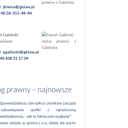
l:
jkleina@gklaw.pl
+48 58-351-48-44
ł Galiński
 prawny
l:
pgalinski@gklaw.pl
48 608 31 17 04
og prawny – najnowsze
powiedzialność (nie tylko) członków zarządu
obowiązania spółki z ograniczoną
iedzialnością – jak to faktycznie wygląda?
wne udziały w spółce z o.o.: kiedy nie warto