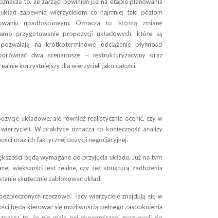
nacza to, że zarząd powinien już na etapie planowania
 układ zapewnia wierzycielom co najmniej taki poziom
powaniu upadłościowym. Oznacza to istotną zmianę
samo przygotowanie propozycji układowych, które są
b pozwalają na krótkoterminowe odciążenie płynności
porównać dwa scenariusze – restrukturyzacyjny oraz
alnie korzystniejszy dla wierzycieli jako całości.
zycje układowe, ale również realistycznie ocenić, czy w
z wierzycieli. W praktyce oznacza to konieczność analizy
ności oraz ich faktycznej pozycji negocjacyjnej.
większości będą wymagane do przyjęcia układu. Już na tym
ej większości jest realne, czy też struktura zadłużenia
stanie skutecznie zablokować układ.
abezpieczonych rzeczowo. Tacy wierzyciele znajdują się w
ności będą kierować się możliwością pełnego zaspokojenia
znacza to, że nie mają oni ekonomicznej motywacji do