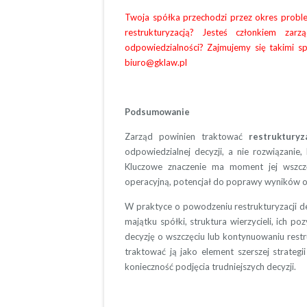
Twoja spółka przechodzi przez okres probl
restrukturyzacją? Jesteś członkiem zar
odpowiedzialności? Zajmujemy się takimi s
biuro@gklaw.pl
Podsumowanie
Zarząd powinien traktować
restrukturyz
odpowiedzialnej decyzji, a nie rozwiązanie,
Kluczowe znaczenie ma moment jej wszczę
operacyjną, potencjał do poprawy wyników o
W praktyce o powodzeniu restrukturyzacji de
majątku spółki, struktura wierzycieli, ich p
decyzję o wszczęciu lub kontynuowaniu restru
traktować ją jako element szerszej strategi
konieczność podjęcia trudniejszych decyzji.