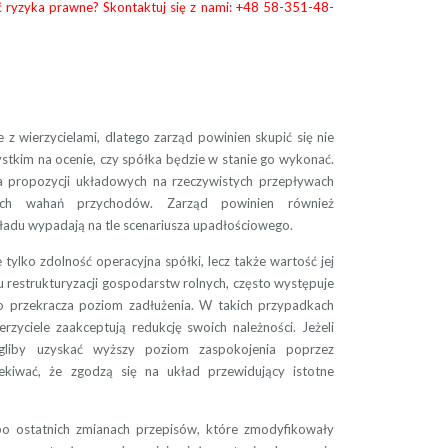
ć ryzyka prawne? Skontaktuj się z nami: +48 58-351-48-
e z wierzycielami, dlatego zarząd powinien skupić się nie
ystkim na ocenie, czy spółka będzie w stanie go wykonać.
a propozycji układowych na rzeczywistych przepływach
wych wahań przychodów. Zarząd powinien również
ładu wypadają na tle scenariusza upadłościowego.
tylko zdolność operacyjna spółki, lecz także wartość jej
u restrukturyzacji gospodarstw rolnych, często występuje
co przekracza poziom zadłużenia. W takich przypadkach
erzyciele zaakceptują redukcję swoich należności. Jeżeli
liby uzyskać wyższy poziom zaspokojenia poprzez
kiwać, że zgodzą się na układ przewidujący istotne
po ostatnich zmianach przepisów, które zmodyfikowały