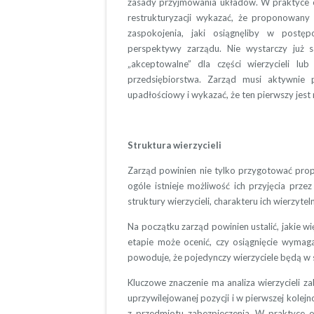
zasady przyjmowania układów. W praktyce oz
restrukturyzacji wykazać, że proponowany
zaspokojenia, jaki osiągnęliby w postę
perspektywy zarządu. Nie wystarczy już 
„akceptowalne” dla części wierzycieli lu
przedsiębiorstwa. Zarząd musi aktywnie 
upadłościowy i wykazać, że ten pierwszy jest re
Struktura wierzycieli
Zarząd powinien nie tylko przygotować propo
ogóle istnieje możliwość ich przyjęcia prze
struktury wierzycieli, charakteru ich wierzytel
Na początku zarząd powinien ustalić, jakie 
etapie może ocenić, czy osiągnięcie wymagan
powoduje, że pojedynczy wierzyciele będą w 
Kluczowe znaczenie ma analiza wierzycieli z
uprzywilejowanej pozycji i w pierwszej kolej
z przedmiotu zabezpieczenia. W praktyce o