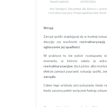
Paweł Galiński
23/03/2026
,
Bez kategorii
Doradztwo dla biznesu i przed
,
,
restrukturyzacyjne
Prawo upadłościowe
Restr
Wstęp
Zarząd spółki znajdującej się w trudnej syt
decyzję: czy uruchomić
restrukturyzację 
ogłoszenie jej
upadłości
.
W praktyce to nie wybór rozwiązania sta
momentu, w którym należy je wdroż
restrukturyzacyjne
zbyt późno albo kontyn
efekcie zamiast poprawić sytuację spółki, zw
zarządu
.
Celem tego artykułu jest pokazanie, kiedy re
kiedy zaczyna pełnić wyłącznie funkcję odsuwa