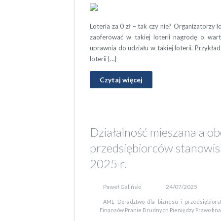
Loteria za 0 zł – tak czy nie? Organizatorzy 
zaoferować w takiej loterii nagrodę o warto
uprawnia do udziału w takiej loterii. Przykł
loterii […]
Czytaj więcej
Działalność mieszana a o
przedsiębiorców stanowis
2025 r.
Paweł Galiński
24/07/2025
AML
Doradztwo dla biznesu i przedsiębiors
Finansów
Pranie Brudnych Pieniędzy
Prawo fin