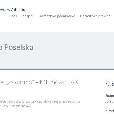
O nas
Zespół
Doradztwo podatkowe
Doradztwo prawne
a Poselska
nej „za darmo” – MF mówi: TAK!
Ko
Joan
radca
ziałalność gospodarcza
Gry Hazardowe
Interpelacja Poselska
niędzy
Prawo finansowe
e-mai