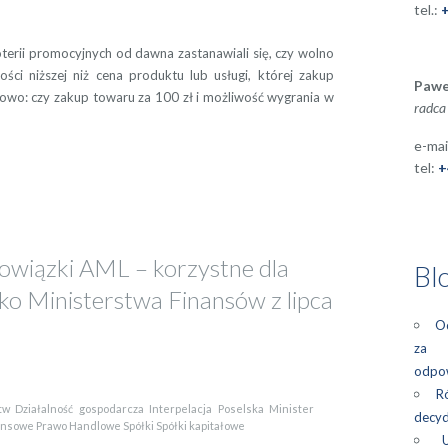
tel.:
loterii promocyjnych od dawna zastanawiali się, czy wolno
ści niższej niż cena produktu lub usługi, której zakup
Pawe
adowo: czy zakup towaru za 100 zł i możliwość wygrania w
radca
e-mai
tel:
+
bowiązki AML – korzystne dla
Bl
ko Ministerstwa Finansów z lipca
Od
za z
odpow
Ró
tw
Działalność gospodarcza
Interpelacja Poselska
Minister
decyd
ansowe
Prawo Handlowe
Spółki
Spółki kapitałowe