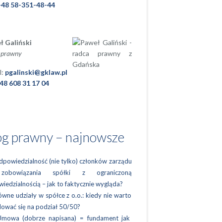
+48 58-351-48-44
ł Galiński
 prawny
l:
pgalinski@gklaw.pl
48 608 31 17 04
og prawny – najnowsze
powiedzialność (nie tylko) członków zarządu
obowiązania spółki z ograniczoną
iedzialnością – jak to faktycznie wygląda?
wne udziały w spółce z o.o.: kiedy nie warto
ować się na podział 50/50?
Umowa (dobrze napisana) = fundament jak