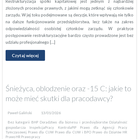
Restrukturyzacja spółki kapitałowej jest jednym z najbardziej
złożonych procesów prawnych, z jakimi mogą zetknąć się członkowie
zarządu. W jej toku podejmowane są decyzje, które wpływają nie tylko
na dalsze funkcjonowanie przedsiębiorstwa, lecz także na zakres
odpowiedzialności osobistej członków zarządu. W praktyce
postępowanie restrukturyzacyjne bardzo często prowadzone jest bez
udziału profesjonalnego […]
Czytaj więcej
Śnieżyca, oblodzenie oraz -15 C: jakie to
może mieć skutki dla pracodawcy?
Paweł Galiński
13/01/2026
Bez kategorii
BHP
Doradztwo dla biznesu i przedsiębiorstw
Działalność
gospodarcza
InspekcjaPracy
KontrolaPIP
Prawo dla Agencji Pracy
Tymczasowej
Prawo dla CUW
Prawo dla CUW i BPO
Prawo do Działów HR
Prawo HR
Prawo pracy